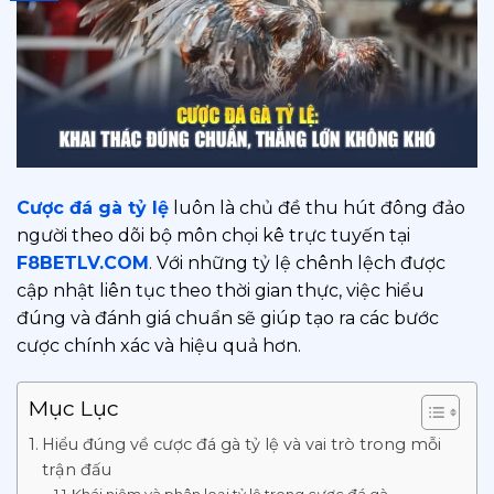
Cược đá gà tỷ lệ
luôn là chủ đề thu hút đông đảo
người theo dõi bộ môn chọi kê trực tuyến tại
F8BETLV.COM
. Với những tỷ lệ chênh lệch được
cập nhật liên tục theo thời gian thực, việc hiểu
đúng và đánh giá chuẩn sẽ giúp tạo ra các bước
cược chính xác và hiệu quả hơn.
Mục Lục
Hiểu đúng về cược đá gà tỷ lệ và vai trò trong mỗi
trận đấu