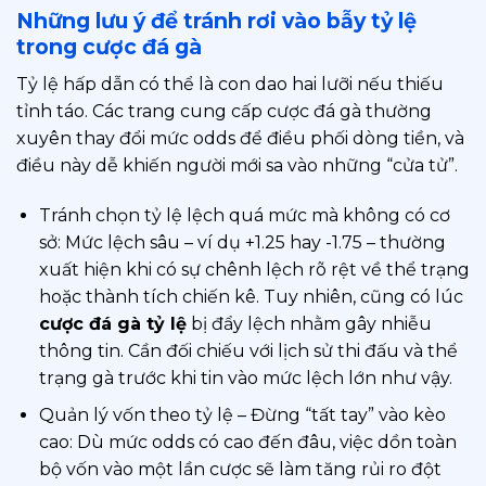
Những lưu ý để tránh rơi vào bẫy tỷ lệ
trong cược đá gà
Tỷ lệ hấp dẫn có thể là con dao hai lưỡi nếu thiếu
tỉnh táo. Các trang cung cấp cược đá gà thường
xuyên thay đổi mức odds để điều phối dòng tiền, và
điều này dễ khiến người mới sa vào những “cửa tử”.
Tránh chọn tỷ lệ lệch quá mức mà không có cơ
sở: Mức lệch sâu – ví dụ +1.25 hay -1.75 – thường
xuất hiện khi có sự chênh lệch rõ rệt về thể trạng
hoặc thành tích chiến kê. Tuy nhiên, cũng có lúc
cược đá gà tỷ lệ
bị đẩy lệch nhằm gây nhiễu
thông tin. Cần đối chiếu với lịch sử thi đấu và thể
trạng gà trước khi tin vào mức lệch lớn như vậy.
Quản lý vốn theo tỷ lệ – Đừng “tất tay” vào kèo
cao: Dù mức odds có cao đến đâu, việc dồn toàn
bộ vốn vào một lần cược sẽ làm tăng rủi ro đột