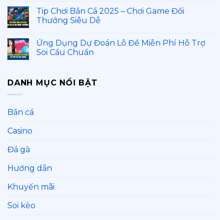
Tip Chơi Bắn Cá 2025 – Chơi Game Đổi
Thưởng Siêu Dễ
Ứng Dụng Dự Đoán Lô Đề Miễn Phí Hỗ Trợ
Soi Cầu Chuẩn
DANH MỤC NỔI BẬT
Bắn cá
Casino
Đá gà
Hướng dẫn
Khuyến mãi
Soi kèo