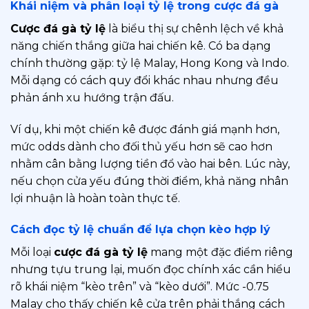
Khái niệm và phân loại tỷ lệ trong cược đá gà
Cược đá gà tỷ lệ
là biểu thị sự chênh lệch về khả
năng chiến thắng giữa hai chiến kê. Có ba dạng
chính thường gặp: tỷ lệ Malay, Hong Kong và Indo.
Mỗi dạng có cách quy đổi khác nhau nhưng đều
phản ánh xu hướng trận đấu.
Ví dụ, khi một chiến kê được đánh giá mạnh hơn,
mức odds dành cho đối thủ yếu hơn sẽ cao hơn
nhằm cân bằng lượng tiền đổ vào hai bên. Lúc này,
nếu chọn cửa yếu đúng thời điểm, khả năng nhân
lợi nhuận là hoàn toàn thực tế.
Cách đọc tỷ lệ chuẩn để lựa chọn kèo hợp lý
Mỗi loại
cược đá gà tỷ lệ
mang một đặc điểm riêng
nhưng tựu trung lại, muốn đọc chính xác cần hiểu
rõ khái niệm “kèo trên” và “kèo dưới”. Mức -0.75
Malay cho thấy chiến kê cửa trên phải thắng cách