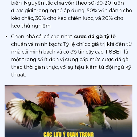
biến. Nguyên tắc chia vốn theo 50-30-20 luôn
được giới trong nghề áp dụng: 50% vốn dành cho
kèo chắc, 30% cho kèo chiến lược, và 20% cho
kèo thử nghiệm.
Chọn nhà cái có cập nhật
cược đá gà tỷ lệ
chuẩn và minh bạch: Tỷ lệ chỉ có giá trị khi đến từ
nhà cái minh bạch và có độ tin cậy cao. F8BET là
một trong số ít đơn vị cung cấp mức cược đá gà
theo thời gian thực, với sự hậu kiểm từ đội ngũ kỹ
thuật.