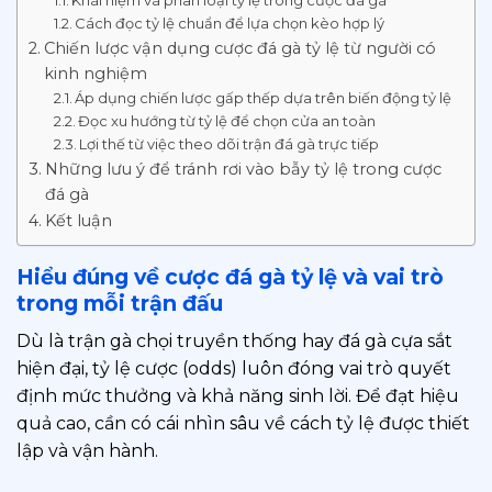
Khái niệm và phân loại tỷ lệ trong cược đá gà
Cách đọc tỷ lệ chuẩn để lựa chọn kèo hợp lý
Chiến lược vận dụng cược đá gà tỷ lệ từ người có
kinh nghiệm
Áp dụng chiến lược gấp thếp dựa trên biến động tỷ lệ
Đọc xu hướng từ tỷ lệ để chọn cửa an toàn
Lợi thế từ việc theo dõi trận đá gà trực tiếp
Những lưu ý để tránh rơi vào bẫy tỷ lệ trong cược
đá gà
Kết luận
Hiểu đúng về cược đá gà tỷ lệ và vai trò
trong mỗi trận đấu
Dù là trận gà chọi truyền thống hay đá gà cựa sắt
hiện đại, tỷ lệ cược (odds) luôn đóng vai trò quyết
định mức thưởng và khả năng sinh lời. Để đạt hiệu
quả cao, cần có cái nhìn sâu về cách tỷ lệ được thiết
lập và vận hành.