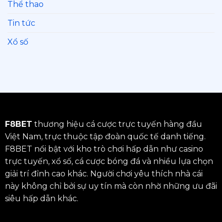
Thể thao
Tin tức
Xổ số
F8BET
thương hiệu cá cược trực tuyến hàng đầu
Việt Nam, trực thuộc tập đoàn quốc tế danh tiếng.
F8BET nổi bật với kho trò chơi hấp dẫn như casino
trực tuyến, xổ số, cá cược bóng đá và nhiều lựa chọn
giải trí đỉnh cao khác. Người chơi yêu thích nhà cái
này không chỉ bởi sự uy tín mà còn nhờ những ưu đãi
siêu hấp dẫn khác.