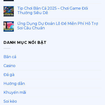
Tip Chơi Bắn Cá 2025 – Chơi Game Đổi
Thưởng Siêu Dễ
Ứng Dụng Dự Đoán Lô Đề Miễn Phí Hỗ Trợ
Soi Cầu Chuẩn
DANH MỤC NỔI BẬT
Bắn cá
Casino
Đá gà
Hướng dẫn
Khuyến mãi
Soi kèo