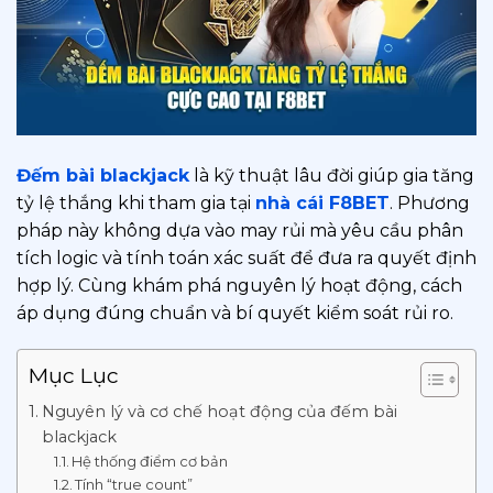
Đếm bài blackjack
là kỹ thuật lâu đời giúp gia tăng
tỷ lệ thắng khi tham gia tại
nhà cái F8BET
. Phương
pháp này không dựa vào may rủi mà yêu cầu phân
tích logic và tính toán xác suất để đưa ra quyết định
hợp lý. Cùng khám phá nguyên lý hoạt động, cách
áp dụng đúng chuẩn và bí quyết kiểm soát rủi ro.
Mục Lục
Nguyên lý và cơ chế hoạt động của đếm bài
blackjack
Hệ thống điểm cơ bản
Tính “true count”