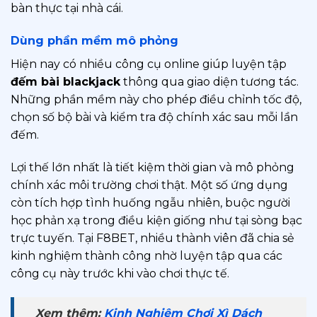
bàn thực tại nhà cái.
Dùng phần mềm mô phỏng
Hiện nay có nhiều công cụ online giúp luyện tập
đếm bài blackjack
thông qua giao diện tương tác.
Những phần mềm này cho phép điều chỉnh tốc độ,
chọn số bộ bài và kiểm tra độ chính xác sau mỗi lần
đếm.
Lợi thế lớn nhất là tiết kiệm thời gian và mô phỏng
chính xác môi trường chơi thật. Một số ứng dụng
còn tích hợp tình huống ngẫu nhiên, buộc người
học phản xạ trong điều kiện giống như tại sòng bạc
trực tuyến. Tại F8BET, nhiều thành viên đã chia sẻ
kinh nghiệm thành công nhờ luyện tập qua các
công cụ này trước khi vào chơi thực tế.
Xem thêm:
Kinh Nghiệm Chơi Xì Dách