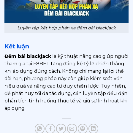
Luyện tập kết hợp phản xạ đếm bài blackjack
Kết luận
Đếm bài blackjack
là kỹ thuật nâng cao giúp người
tham gia tại F8BET tăng đáng kể tỷ lệ chiến thắng
khi áp dụng đúng cách. Không chỉ mang lại lợi thế
dài hạn, phương pháp này còn giúp kiểm soát vốn
hiệu quả và nâng cao tư duy chiến lược. Tuy nhiên,
để phát huy tối đa tác dụng, cần luyện tập đều đặn,
phân tích tình huống thực tế và giữ sự linh hoạt khi
áp dụng.