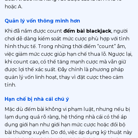
hoặc A.
Quản lý vốn thông minh hơn
Khi đã nắm được count
đếm bài blackjack
, người
chơi dễ dàng kiểm soát mức cược phù hợp với tình
hình thực tế. Trong những thời điểm “count” âm,
việc giảm mức cược giúp hạn chế thua lỗ. Ngược lại,
khi count cao, có thể tăng mạnh cược mà vẫn giữ
được lợi thế xác suất. Đây chính là phương pháp
quản lý vốn linh hoạt, thay vì đặt cược theo cảm
tính.
Hạn chế bị nhà cái chú ý
Mặc dù đếm bài không vi phạm luật, nhưng nếu bị
lạm dụng quá rõ ràng, hệ thống nhà cái có thể áp
dụng giới hạn như giới hạn mức cược hoặc đổi bộ
bài thường xuyên. Do đó, việc áp dụng kỹ thuật này