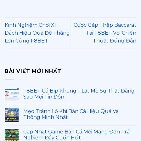
Kinh Nghiệm Chơi Xì
Cược Gấp Thếp Baccarat
Dách Hiệu Quả Để Thắng
Tại F8BET Với Chiến
Lớn Cùng F8BET
Thuật Đúng Đắn
BÀI VIẾT MỚI NHẤT
F8BET Có Bịp Không – Lật Mở Sự Thật Đằng
Sau Mọi Tin Đồn
Mẹo Tránh Lỗ Khi Bắn Cá Hiệu Quả Và
Thông Minh Nhất
Cập Nhật Game Bắn Cá Mới Mang Đến Trải
Nghiệm Đầy Cuốn Hút