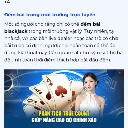
+4.
Đếm bài trong môi trường trực tuyến
Một số người cho rằng chỉ có thể
đếm bài
blackjack
trong môi trường vật lý. Tuy nhiên, tại
nhà cái, với các bàn live dealer hoặc các trò có chia
bài từ bộ cố định, người chơi hoàn toàn có thể áp
dụng kỹ thuật này. Cần quan sát chu kỳ reset bộ bài
để tính toán thời điểm thích hợp bắt đầu đếm.