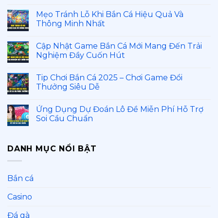
Mẹo Tránh Lỗ Khi Bắn Cá Hiệu Quả Và
Thông Minh Nhất
Cập Nhật Game Bắn Cá Mới Mang Đến Trải
Nghiệm Đầy Cuốn Hút
Tip Chơi Bắn Cá 2025 – Chơi Game Đổi
Thưởng Siêu Dễ
Ứng Dụng Dự Đoán Lô Đề Miễn Phí Hỗ Trợ
Soi Cầu Chuẩn
DANH MỤC NỔI BẬT
Bắn cá
Casino
Đá gà