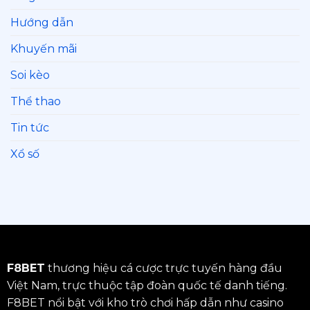
Hướng dẫn
Khuyến mãi
Soi kèo
Thể thao
Tin tức
Xổ số
F8BET
thương hiệu cá cược trực tuyến hàng đầu
Việt Nam, trực thuộc tập đoàn quốc tế danh tiếng.
F8BET nổi bật với kho trò chơi hấp dẫn như casino