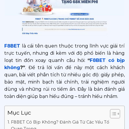
F8BET
là cái tên quen thuộc trong lĩnh vực giải trí
trực tuyến, nhưng đi kèm với độ phổ biến là hàng
loạt tin đồn xoay quanh câu hỏi:
“
F8BET có bịp
không
?”
. Để trả lời vấn đề này một cách khách
quan, bài viết phân tích từ nhiều góc độ: giấy phép,
bảo mật, minh bạch tài chính, trải nghiệm người
dùng và những rủi ro tiềm ẩn. Đây là bản đánh giá
toàn diện giúp bạn hiểu đúng – tránh hiểu nhầm.
Mục Lục
F8BET Có Bịp Không? Đánh Giá Từ Các Yếu Tố
Quan Trọng