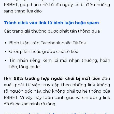
F8BET, giúp hạn chế tối đa nguy cơ bị điều hướng
sang trang lừa đảo.
Tránh click vào link từ bình luận hoặc spam
Các trang giả thường được phát tán thông qua:
Bình luận trên Facebook hoặc TikTok
Group kín hoặc group chia sẻ kèo
Tin nhắn riêng kèm lời mời nhận thưởng, hoàn
tiền, tặng code
Hơn
99% trường hợp người chơi bị mất tiền
đều
xuất phát từ việc truy cập theo những link không
rõ nguồn gốc này, chứ không phải từ hệ thống của
F8BET. Vì vậy hãy luôn cảnh giác và chỉ dùng link
đã được xác minh rõ ràng.