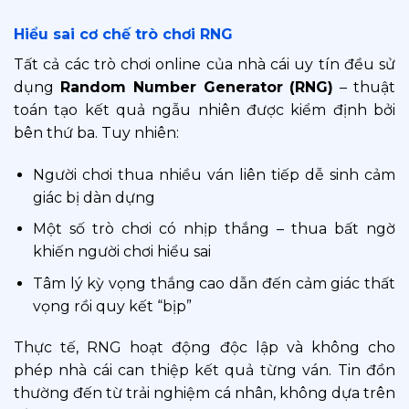
Hiểu sai cơ chế trò chơi RNG
Tất cả các trò chơi online của nhà cái uy tín đều sử
dụng
Random Number Generator (RNG)
– thuật
toán tạo kết quả ngẫu nhiên được kiểm định bởi
bên thứ ba. Tuy nhiên:
Người chơi thua nhiều ván liên tiếp dễ sinh cảm
giác bị dàn dựng
Một số trò chơi có nhịp thắng – thua bất ngờ
khiến người chơi hiểu sai
Tâm lý kỳ vọng thắng cao dẫn đến cảm giác thất
vọng rồi quy kết “bịp”
Thực tế, RNG hoạt động độc lập và không cho
phép nhà cái can thiệp kết quả từng ván. Tin đồn
thường đến từ trải nghiệm cá nhân, không dựa trên