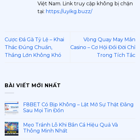
Việt Nam. Link truy cập không bị chặn
tại:
https://uyikg.buzz/
Cược Đá Gà Tỷ Lệ – Khai
Vòng Quay May Mắn
Thác Đúng Chuẩn,
Casino – Cơ Hội Đổi Đời Chỉ
Thắng Lớn Không Khó
Trong Tích Tắc
BÀI VIẾT MỚI NHẤT
F8BET Có Bịp Không – Lật Mở Sự Thật Đằng
Sau Mọi Tin Đồn
Mẹo Tránh Lỗ Khi Bắn Cá Hiệu Quả Và
Thông Minh Nhất