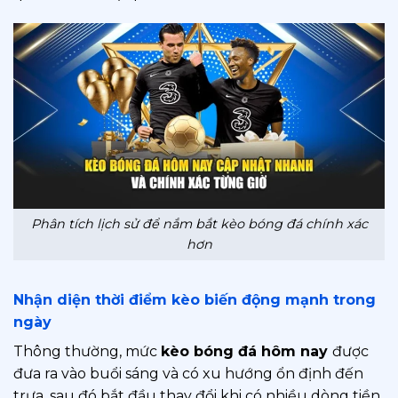
Phân tích lịch sử để nắm bắt kèo bóng đá chính xác
hơn
Nhận diện thời điểm
kèo biến động mạnh trong
ngày
Thông thường, mức
kèo bóng đá hôm nay
được
đưa ra vào buổi sáng và có xu hướng ổn định đến
trưa, sau đó bắt đầu thay đổi khi có nhiều dòng tiền