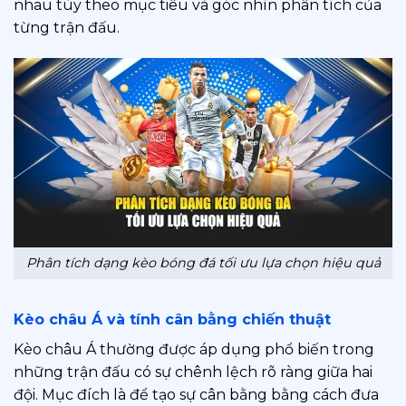
nhau tùy theo mục tiêu và góc nhìn phân tích của
từng trận đấu.
Phân tích dạng kèo bóng đá tối ưu lựa chọn hiệu quả
Kèo châu Á và tính cân bằng chiến thuật
Kèo châu Á thường được áp dụng phổ biến trong
những trận đấu có sự chênh lệch rõ ràng giữa hai
đội. Mục đích là để tạo sự cân bằng bằng cách đưa