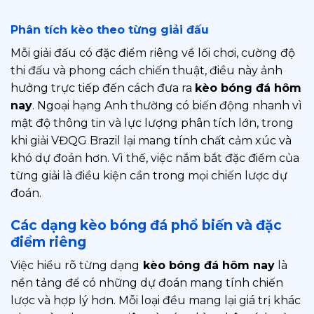
Phân tích kèo theo từng giải đấu
Mỗi giải đấu có đặc điểm riêng về lối chơi, cường độ
thi đấu và phong cách chiến thuật, điều này ảnh
hưởng trực tiếp đến cách đưa ra
kèo bóng đá hôm
nay
. Ngoại hạng Anh thường có biến động nhanh vì
mật độ thông tin và lực lượng phân tích lớn, trong
khi giải VĐQG Brazil lại mang tính chất cảm xúc và
khó dự đoán hơn. Vì thế, việc nắm bắt đặc điểm của
từng giải là điều kiện cần trong mọi chiến lược dự
đoán.
Các dạng kèo bóng đá phổ biến và đặc
điểm riêng
Việc hiểu rõ từng dạng
kèo bóng đá hôm nay
là
nền tảng để có những dự đoán mang tính chiến
lược và hợp lý hơn. Mỗi loại đều mang lại giá trị khác