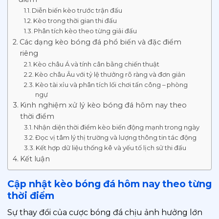
Diễn biến kèo trước trận đấu
Kèo trong thời gian thi đấu
Phân tích kèo theo từng giải đấu
Các dạng kèo bóng đá phổ biến và đặc điểm
riêng
Kèo châu Á và tính cân bằng chiến thuật
Kèo châu Âu với tỷ lệ thưởng rõ ràng và đơn giản
Kèo tài xỉu và phân tích lối chơi tấn công – phòng
ngự
Kinh nghiệm xử lý kèo bóng đá hôm nay theo
thời điểm
Nhận diện thời điểm kèo biến động mạnh trong ngày
Đọc vị tâm lý thị trường và lượng thông tin tác động
Kết hợp dữ liệu thống kê và yếu tố lịch sử thi đấu
Kết luận
Cập nhật kèo bóng đá hôm nay theo từng
thời điểm
Sự thay đổi của cược bóng đá chịu ảnh hưởng lớn