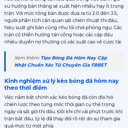
xu hướng bàn thắng sẽ xuất hiện nhiều hay ít trong
trận. Với mức tổng bàn được đưa ra từ 2.0 đến 3.5,
người phân tích cần quan sát chiến thuật thi đấu,
hiệu suất ghi bàn cũng như lối chơi phòng ngự. Các
trận có thiên hướng tấn công hoặc các cặp đấu
nhiều duyên nợ thường có xác suất cao về cược tài.
Xem thêm:
Tips Bóng Đá Hôm Nay Cập
Nhật Chuẩn Xác Từ Chuyên Gia F8BET
Kinh nghiệm xử lý kèo bóng đá hôm nay
theo thời điểm
Việc nắm bắt chính xác kèo bóng đá còn đòi hỏi
chiến lược theo từng mốc thời gian cụ thể trong
ngày và sát giờ thi đấu. Đôi khi chỉ vài phút trước khi
trận bắt đầu, tỷ lệ đã thay đổi rõ rệt do sự tham gia
quá mức từ một phía.