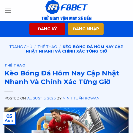
Skip
to
content
ĐĂNG KÝ
ĐĂNG NHẬP
TRANG CHỦ
/
THỂ THAO
/
KÈO BÓNG ĐÁ HÔM NAY CẬP
NHẬT NHANH VÀ CHÍNH XÁC TỪNG GIỜ
THỂ THAO
Kèo Bóng Đá Hôm Nay Cập Nhật
Nhanh Và Chính Xác Từng Giờ
POSTED ON
AUGUST 5, 2025
BY
MINH TUẤN ROWAN
05
Aug