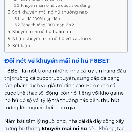
Khuyến mãi nổ hũ vé cược siêu đẳng
Seri khuyến mãi nổ hũ thưởng nạp
Ưu đãi 100% nạp đầu
Tặng thưởng 100% nạp lần 2
Khuyến mãi nổ hũ hoàn trả
Nhận khuyến mãi nổ hũ với các lưu ý
Kết luận
Đôi nét về khuyến mãi nổ hũ F8BET
F8BET là một trong những nhà cái uy tín hàng đầu
thị trường cá cược trực tuyến, cung cấp đa dạng
sản phẩm, dịch vụ giải trí đỉnh cao. Bên cạnh cá
cược thể thao sôi động, còn nổi tiếng với kho game
nổ hũ đồ sộ với tỷ lệ trả thưởng hấp dẫn, thu hút
lượng lớn người chơi tham gia.
Nắm bắt tâm lý người chơi, nhà cái đã dày công xây
dựng hệ thống
khuyến mãi nổ hũ
siêu khủng, tạo