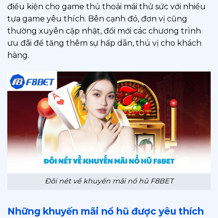
điều kiện cho game thủ thoải mái thử sức với nhiều
tựa game yêu thích. Bên cạnh đó, đơn vị cũng
thường xuyên cập nhật, đổi mới các chương trình
ưu đãi để tăng thêm sự hấp dẫn, thú vị cho khách
hàng.
Đôi nét về khuyến mãi nổ hũ F8BET
Những khuyến mãi nổ hũ được yêu thích