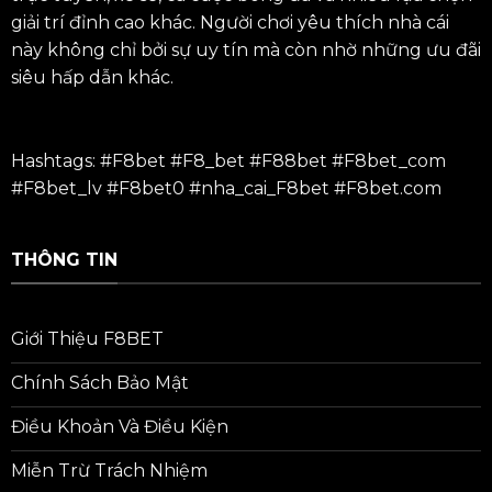
giải trí đỉnh cao khác. Người chơi yêu thích nhà cái
này không chỉ bởi sự uy tín mà còn nhờ những ưu đãi
siêu hấp dẫn khác.
Hashtags: #F8bet #F8_bet #
F88bet
#F8bet_com
#F8bet_lv #F8bet0 #nha_cai_F8bet #F8bet.com
THÔNG TIN
Giới Thiệu F8BET
Chính Sách Bảo Mật
Điều Khoản Và Điều Kiện
Miễn Trừ Trách Nhiệm