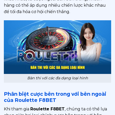
hàng có thể áp dụng nhiều chiến lược khác nhau
để tối đa hóa cơ hội chiến thắng.
Bàn thi với các đa dạng loại hình
Phân biệt cược bên trong với bên ngoài
của Roulette F8BET
Khi tham gia
Roulette F8BET
, chúng ta có thể lựa