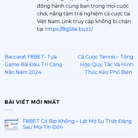
đồng hành cùng bạn trong mọi cuộc
chơi, nâng tầm trải nghiệm cá cược tại
Việt Nam. Link truy cập không bị chặn
tại:
https://8g56e.buzz/
Baccarat F8BET- Tựa
Cá Cược Tennis – Tổng
Game Bài Đấu Trí Căng
Hợp Quy Tắc Và Hình
Não Năm 2024
Thức Kèo Phổ Biến
BÀI VIẾT MỚI NHẤT
F8BET Có Bịp Không – Lật Mở Sự Thật Đằng
Sau Mọi Tin Đồn