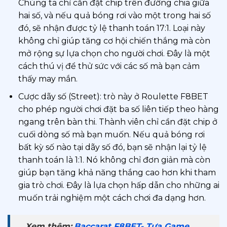
Chúng ta chỉ cần đặt chip trên đường chia giữa
hai số, và nếu quả bóng rơi vào một trong hai số
đó, sẽ nhận được tỷ lệ thanh toán 17:1. Loại này
không chỉ giúp tăng cơ hội chiến thắng mà còn
mở rộng sự lựa chọn cho người chơi. Đây là một
cách thú vị để thử sức với các số mà bạn cảm
thấy may mắn.
Cược dãy số (Street): trò này ở Roulette F8BET
cho phép người chơi đặt ba số liên tiếp theo hàng
ngang trên bàn thi. Thành viên chỉ cần đặt chip ở
cuối dòng số mà bạn muốn. Nếu quả bóng rơi
bất kỳ số nào tại dãy số đó, bạn sẽ nhận lại tỷ lệ
thanh toán là 1:1. Nó không chỉ đơn giản mà còn
giúp bạn tăng khả năng thắng cao hơn khi tham
gia trò chơi. Đây là lựa chọn hấp dẫn cho những ai
muốn trải nghiệm một cách chơi đa dạng hơn.
Xem thêm:
Baccarat F8BET- Tựa Game