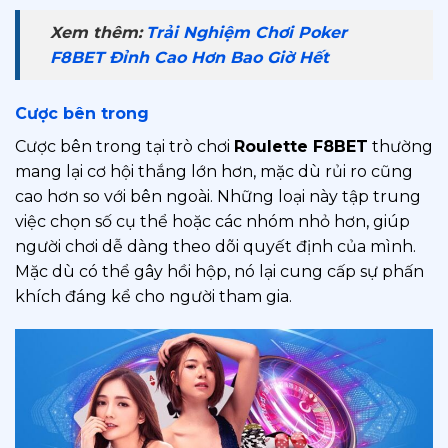
Xem thêm:
Trải Nghiệm Chơi Poker
F8BET Đỉnh Cao Hơn Bao Giờ Hết
Cược bên trong
Cược bên trong tại trò chơi
Roulette F8BET
thường
mang lại cơ hội thắng lớn hơn, mặc dù rủi ro cũng
cao hơn so với bên ngoài. Những loại này tập trung
việc chọn số cụ thể hoặc các nhóm nhỏ hơn, giúp
người chơi dễ dàng theo dõi quyết định của mình.
Mặc dù có thể gây hồi hộp, nó lại cung cấp sự phấn
khích đáng kể cho người tham gia.