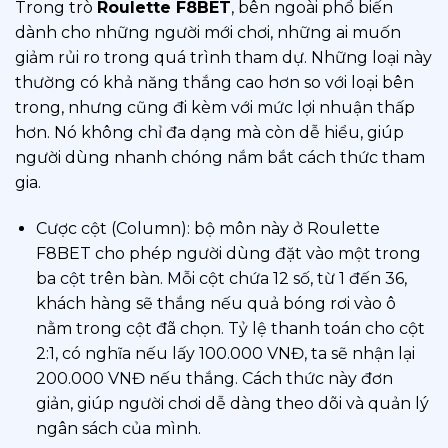
Trong trò
Roulette F8BET
, bên ngoài phổ biến
dành cho những người mới chơi, những ai muốn
giảm rủi ro trong quá trình tham dự. Những loại này
thường có khả năng thắng cao hơn so với loại bên
trong, nhưng cũng đi kèm với mức lợi nhuận thấp
hơn. Nó không chỉ đa dạng mà còn dễ hiểu, giúp
người dùng nhanh chóng nắm bắt cách thức tham
gia.
Cược cột (Column): bộ môn này ở Roulette
F8BET cho phép người dùng đặt vào một trong
ba cột trên bàn. Mỗi cột chứa 12 số, từ 1 đến 36,
khách hàng sẽ thắng nếu quả bóng rơi vào ô
nằm trong cột đã chọn. Tỷ lệ thanh toán cho cột
2:1, có nghĩa nếu lấy 100.000 VNĐ, ta sẽ nhận lại
200.000 VNĐ nếu thắng. Cách thức này đơn
giản, giúp người chơi dễ dàng theo dõi và quản lý
ngân sách của mình.