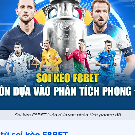
Soi kèo F8BET luôn dựa vào phân tích phong độ
 từ soi kèo F8BET