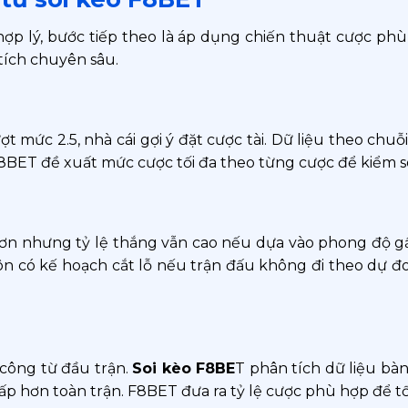
hợp lý, bước tiếp theo là áp dụng chiến thuật cược phù
 tích chuyên sâu.
t mức 2.5, nhà cái gợi ý đặt cược tài. Dữ liệu theo chu
 F8BET đề xuất mức cược tối đa theo từng cược để kiểm s
 hơn nhưng tỷ lệ thắng vẫn cao nếu dựa vào phong độ 
 có kế hoạch cắt lỗ nếu trận đấu không đi theo dự đoá
 công từ đầu trận.
Soi kèo F8BE
T phân tích dữ liệu bà
hấp hơn toàn trận. F8BET đưa ra tỷ lệ cược phù hợp để t