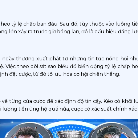
eo tỷ lệ chấp ban đầu. Sau đó, tùy thuộc vào luồng tiền
 lớn xảy ra trước giờ bóng lăn, đó là dấu hiệu đáng lưu 
g ngày thường xuất phát từ những tin tức nóng hổi nh
 lệ. Việc theo dõi sát sao biểu đồ biến động tỷ lệ chấp 
nh đặt cược, từ đó tối ưu hóa cơ hội chiến thắng.
về từng cửa cược để xác định độ tin cậy. Kèo có khối l
hối lượng tiền ủng hộ quá nửa, cược có xác suất chính xác