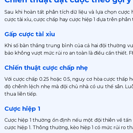
Sau khi hoàn tất phân tích dữ liệu và lựa chọn cược 
cược tài xỉu, cược chấp hay cược hiệp 1 dựa trên phân
Gấp cược tài xỉu
Khi số bàn thắng trung bình của cả hai đội thường vượ
bảo không vượt mức rủi ro an toàn là điều cần thiết.
Chiến thuật cược chấp nhẹ
Với cược chấp 0.25 hoặc 0.5, nguy cơ hòa cược thấp
độ chênh lệch nhẹ mà đội chủ nhà có ưu thế sân. Luôn
thua liên tiếp.
Cược hiệp 1
Cược hiệp 1 thường ổn định nếu một đội thiên về tấn
cược hiệp 1. Thông thường, kèo hiệp 1 có mức rủi ro t