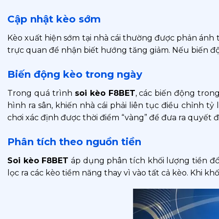
Cập nhật kèo sớm
Kèo xuất hiện sớm tại nhà cái thường được phản ánh th
trực quan để nhận biết hướng tăng giảm. Nếu biến động
Biến động kèo trong ngày
Trong quá trình
soi kèo F8BET
, các biến động tron
hình ra sân, khiến nhà cái phải liên tục điều chỉnh tỷ
chơi xác định được thời điểm “vàng” để đưa ra quyết đị
Phân tích theo nguồn tiền
Soi kèo F8BET
áp dụng phân tích khối lượng tiền đổ 
lọc ra các kèo tiềm năng thay vì vào tất cả kèo. Khi k