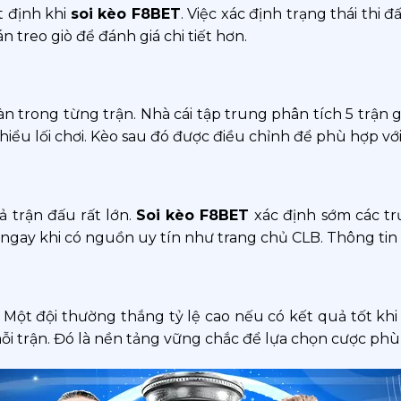
t định khi
soi kèo F8BET
. Việc xác định trạng thái thi
 treo giò để đánh giá chi tiết hơn.
 trong từng trận. Nhà cái tập trung phân tích 5 trận g
iểu lối chơi. Kèo sau đó được điều chỉnh để phù hợp với t
ả trận đấu rất lớn.
Soi kèo F8BET
xác định sớm các t
c ngay khi có nguồn uy tín như trang chủ CLB. Thông tin
. Một đội thường thắng tỷ lệ cao nếu có kết quả tốt khi 
mỗi trận. Đó là nền tảng vững chắc để lựa chọn cược phù