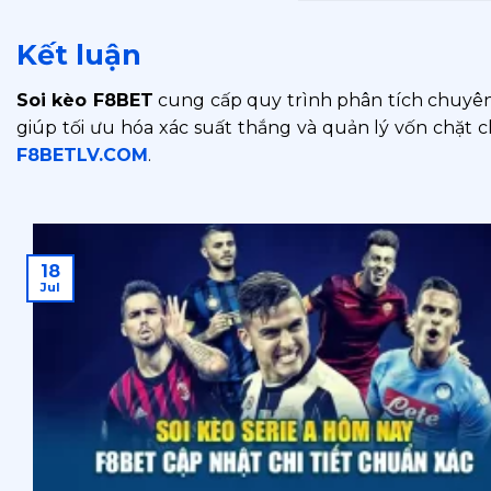
Kết luận
Soi kèo F8BET
cung cấp quy trình phân tích chuyên 
giúp tối ưu hóa xác suất thắng và quản lý vốn chặt 
F8BETLV.COM
.
18
Jul