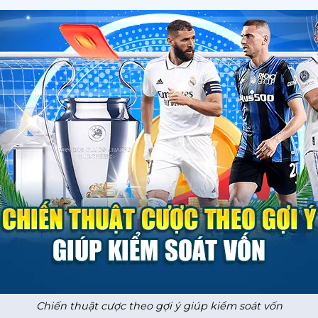
Chiến thuật cược theo gợi ý giúp kiểm soát vốn