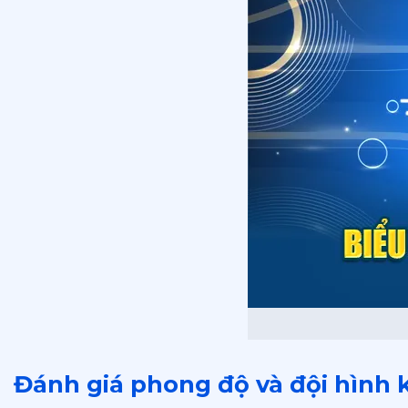
Đánh giá phong độ và đội hình k