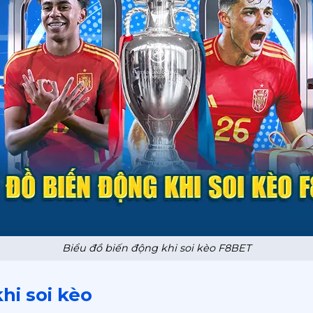
Biểu đồ biến động khi soi kèo F8BET
hi soi kèo