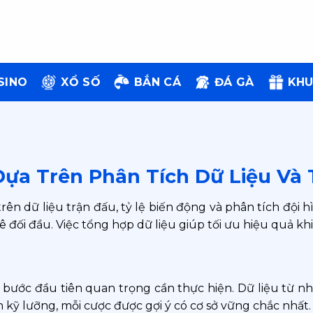
SINO
XỔ SỐ
BẮN CÁ
ĐÁ GÀ
KHU
Dựa Trên Phân Tích Dữ Liệu Và 
 dữ liệu trận đấu, tỷ lệ biến động và phân tích đội hì
ê đối đầu. Việc tổng hợp dữ liệu giúp tối ưu hiệu quả kh
g là bước đầu tiên quan trọng cần thực hiện. Dữ liệu từ
kỹ lưỡng, mỗi cược được gợi ý có cơ sở vững chắc nhất.